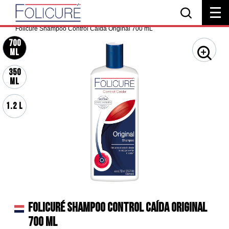
Home
Todos los productos
Control caída
Folicuré Shampoo Control Caída Original 700 mL
700
ml
350
ml
1.2 L
FOLICURÉ SHAMPOO CONTROL CAÍDA ORIGINAL
700 ML