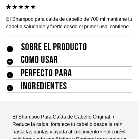
La
calificación
promedio
El Shampoo para caída de cabello de 700 ml mantiene tu
de
cabello saludable y fuerte desde el primer uso, contiene
este
Biotina y Pantenol para controlar la caída.
Folicuré
Shampoo
SOBRE EL PRODUCTO
Control
Caída
COMO USAR
Original
700
PERFECTO PARA
mL
es
INGREDIENTES
5.0
de
5
de
4
El Shampoo Para Caída de Cabello Original: •
calificaciones.
Reduce la caída, fortalece tu cabello desde la raíz
hasta las puntas y ayuda al crecimiento • Folicuré®
está formulado con Biotina y Pantenol para tener un